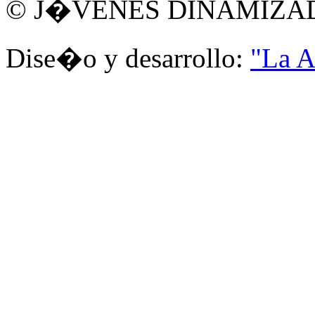
© J�VENES DINAMIZA
Dise�o y desarrollo:
"La A