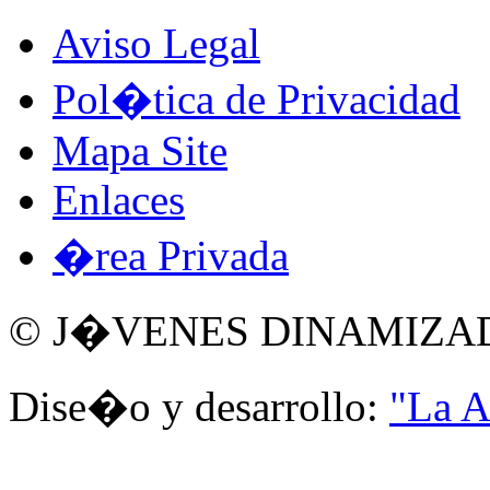
Aviso Legal
Pol�tica de Privacidad
Mapa Site
Enlaces
�rea Privada
© J�VENES DINAMIZA
Dise�o y desarrollo:
"La A